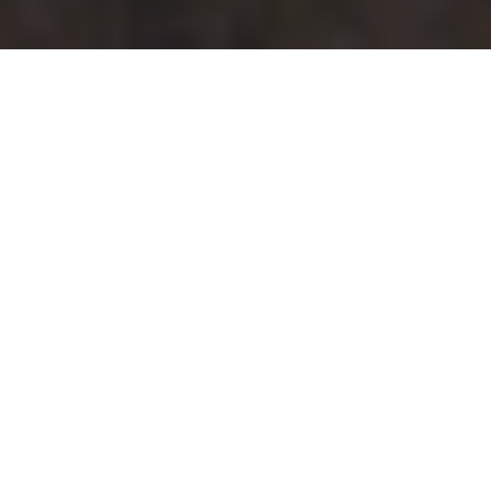
La Presqu’île de
Crozon, une
invitation à
l’évasion !
La Presqu’île de Crozon dévoile des