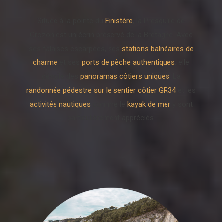
Située à la pointe du
Finistère
, la Presqu’île de
Crozon est un écrin préservé de la Bretagne. Avec
ses falaises escarpées, ses
stations balnéaires de
charme
et ses
ports de pêche authentiques
, elle
dévoile des
panoramas côtiers uniques
. La
randonnée pédestre sur le sentier côtier GR34
et les
activités nautiques
comme le
kayak de mer
y sont
particulièrement appréciés.