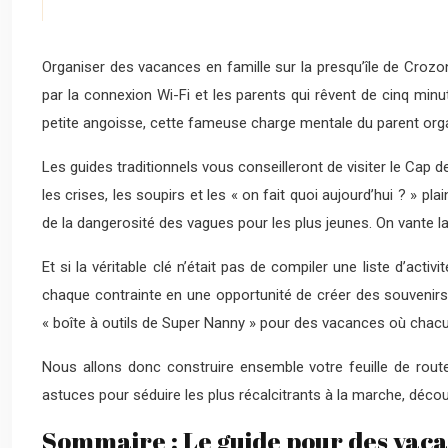
Organiser des vacances en famille sur la presqu’île de Crozon
par la connexion Wi-Fi et les parents qui rêvent de cinq min
petite angoisse, cette fameuse charge mentale du parent organ
Les guides traditionnels vous conseilleront de visiter le Ca
les crises, les soupirs et les « on fait quoi aujourd’hui ? » p
de la dangerosité des vagues pour les plus jeunes. On vante 
Et si la véritable clé n’était pas de compiler une liste d’act
chaque contrainte en une opportunité de créer des souvenirs
« boîte à outils de Super Nanny » pour des vacances où chacun
Nous allons donc construire ensemble votre feuille de route
astuces pour séduire les plus récalcitrants à la marche, déc
Sommaire : Le guide pour des vacan