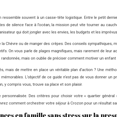
 ressemble souvent à un casse-tête logistique. Entre le petit dernie
utes de silence face à l’océan, la mission peut vite tourner au cauc
isateur qui doit jongler avec les envies, les budgets et les imprévus
p de la Chèvre ou de manger des crêpes. Des conseils sympathiques, m
laintifs. On vous parle de plages magnifiques, mais rarement de leur 
la randonnée, mais on oublie de préciser comment motiver un enfant 
ivités, mais de mettre en place un véritable plan d’action ? Une méth
 mémorables. L’objectif de ce guide n’est pas de vous donner un p
, y compris vous, trouve sa place et son plaisir.
 personnalisée. Des critères pour choisir votre « quartier général
ouvrez comment orchestrer votre séjour à Crozon pour un résultat s
ces en famille sans stress sur la pres